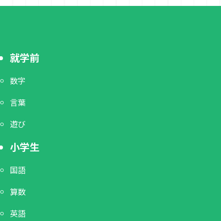
就学前
数字
言葉
遊び
小学生
国語
算数
英語